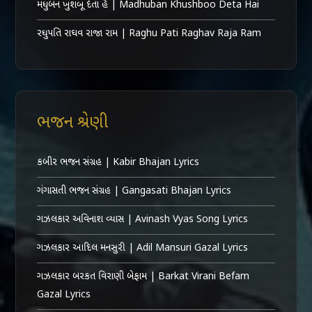
મધુબન ખુશબૂ દેતા હૈ | Madhuban Khushboo Deta Hai
રઘુપતિ રાઘવ રાજા રામ | Raghu Pati Raghav Raja Ram
ભજન શ્રેણી
કબીર ભજન સંગ્રહ | Kabir Bhajan Lyrics
ગંગાસતી ભજન સંગ્રહ | Gangasati Bhajan Lyrics
ગઝલકાર અવિનાશ વ્યાસ | Avinash Vyas Song Lyrics
ગઝલકાર આદિલ મનસુરી | Adil Mansuri Gazal Lyrics
ગઝલકાર બરકત વિરાણી બેફામ | Barkat Virani Befam
Gazal Lyrics