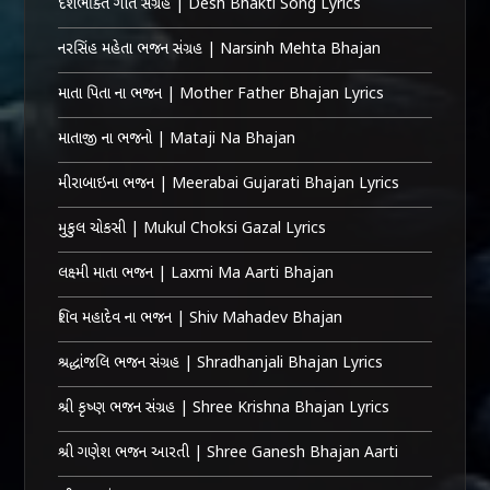
દેશભક્તિ ગીત સંગ્રહ | Desh Bhakti Song Lyrics
નરસિંહ મહેતા ભજન સંગ્રહ | Narsinh Mehta Bhajan
માતા પિતા ના ભજન | Mother Father Bhajan Lyrics
માતાજી ના ભજનો | Mataji Na Bhajan
મીરાબાઇના ભજન | Meerabai Gujarati Bhajan Lyrics
મુકુલ ચોકસી | Mukul Choksi Gazal Lyrics
લક્ષ્મી માતા ભજન | Laxmi Ma Aarti Bhajan
શિવ મહાદેવ ના ભજન | Shiv Mahadev Bhajan
શ્રદ્ધાંજલિ ભજન સંગ્રહ | Shradhanjali Bhajan Lyrics
શ્રી કૃષ્ણ ભજન સંગ્રહ | Shree Krishna Bhajan Lyrics
શ્રી ગણેશ ભજન આરતી | Shree Ganesh Bhajan Aarti