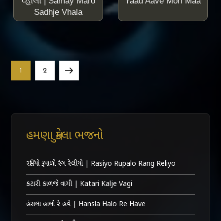
વ્હાલા | Samay Maro
Yaad Aave Mori Maa
Sadhje Vhala
Posts
Page
Page
Next
1
2
navigation
page
હમણા મુકેલા ભજનો
રસિયો રૂપાળો રંગ રેલીયો | Rasiyo Rupalo Rang Reliyo
કટારી કાળજે વાગી | Katari Kalje Vagi
હંસલા હાલો રે હવે | Hansla Halo Re Have