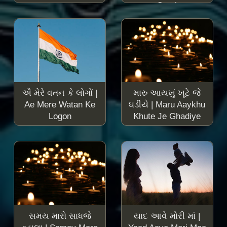
Suraj
ઐ મેરે વતન કે લોગોં |
મારુ આયખું ખૂટે જે
Ae Mere Watan Ke
ઘડીયે | Maru Aaykhu
Logon
Khute Je Ghadiye
સમય મારો સાધજે
યાદ આવે મોરી માં |