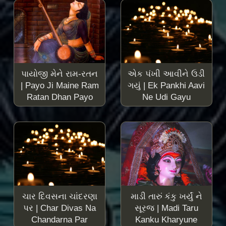
પાયોજી મેને રામ-રતન
એક પંખી આવીને ઉડી
| Payo Ji Maine Ram
ગયું | Ek Pankhi Aavi
Ratan Dhan Payo
Ne Udi Gayu
ચાર દિવસના ચાંદરણા
માડી તારું કંકુ ખર્યું ને
પર | Char Divas Na
સૂરજ | Madi Taru
Chandarna Par
Kanku Kharyune