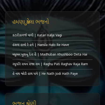
હમણા મુકેલા ભજનો
કટારી કાળજે વાગી | Katari Kalje Vagi
હંસલા હાલો રે હવે | Hansla Halo Re Have
મધુબન ખુશબૂ દેતા હૈ | Madhuban Khushboo Deta Hai
રઘુપતિ રાઘવ રાજા રામ | Raghu Pati Raghav Raja Ram
હે નાથ જોડી હાથ પાયે | He Nath Jodi Hath Paye
ભજન શ્રેણી