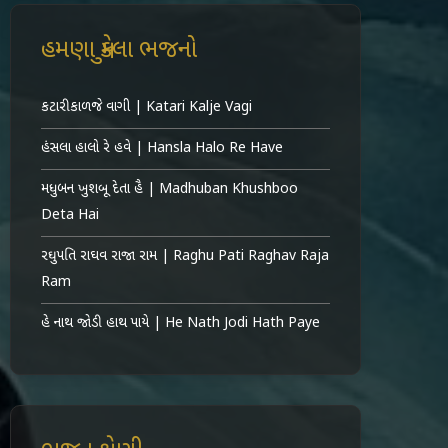
હમણા મુકેલા ભજનો
કટારી કાળજે વાગી | Katari Kalje Vagi
હંસલા હાલો રે હવે | Hansla Halo Re Have
મધુબન ખુશબૂ દેતા હૈ | Madhuban Khushboo
Deta Hai
રઘુપતિ રાઘવ રાજા રામ | Raghu Pati Raghav Raja
Ram
હે નાથ જોડી હાથ પાયે | He Nath Jodi Hath Paye