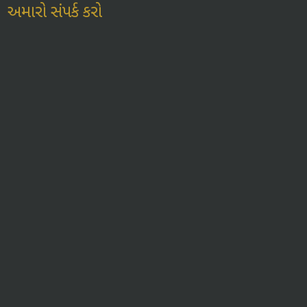
અમારો સંપર્ક કરો