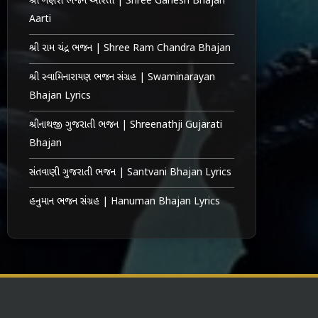
શ્રી ગણેશ ભજન આરતી | Shree Ganesh Bhajan
Aarti
શ્રી રામ ચંદ્ર ભજન | Shree Ram Chandra Bhajan
શ્રી સ્વામિનારાયણ ભજન સંગ્રહ | Swaminarayan
Bhajan Lyrics
શ્રીનાથજી ગુજરાતી ભજન | Shreenathji Gujarati
Bhajan
સંતવાણી ગુજરાતી ભજન | Santvani Bhajan Lyrics
હનુમાન ભજન સંગ્રહ | Hanuman Bhajan Lyrics