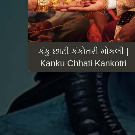
કંકુ છાટી કંકોતરી મોકલી |
Kanku Chhati Kankotri