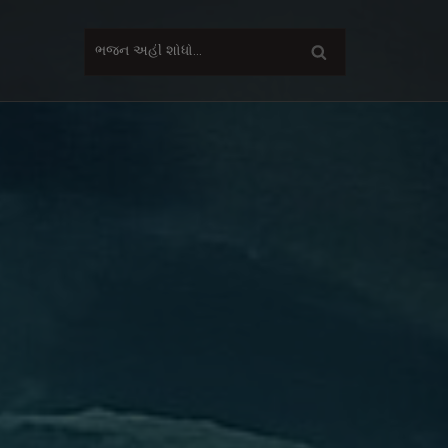
Search
for: