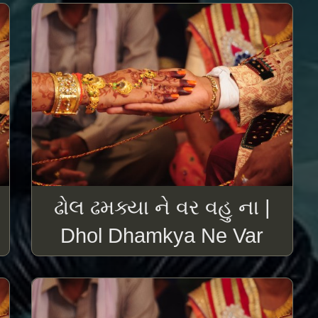
ઢોલ ઢમક્યા ને વર વહુ ના |
Dhol Dhamkya Ne Var
Vahu Na