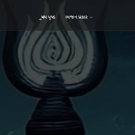
મુખ્ય પૃષ્ઠ
ભજન પ્રકાર