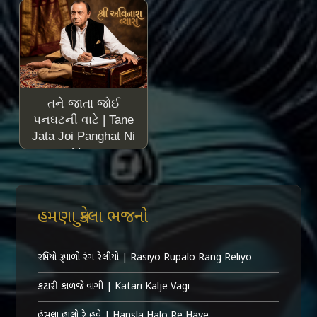
તને જાતા જોઈ
પનઘટની વાટે | Tane
Jata Joi Panghat Ni
Vate
હમણા મુકેલા ભજનો
રસિયો રૂપાળો રંગ રેલીયો | Rasiyo Rupalo Rang Reliyo
કટારી કાળજે વાગી | Katari Kalje Vagi
હંસલા હાલો રે હવે | Hansla Halo Re Have