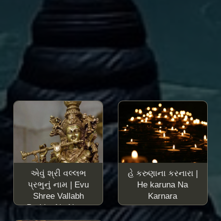
એવું શ્રી વલ્લભ
હે કરુણાના કરનારા |
પ્રભુનું નામ | Evu
He karuna Na
Shree Vallabh
Karnara
Prabhu Nu Naam