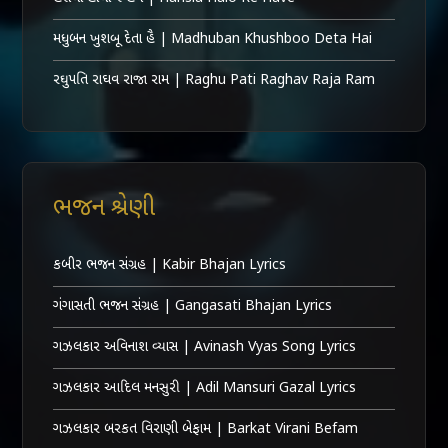
મધુબન ખુશબૂ દેતા હૈ | Madhuban Khushboo Deta Hai
રઘુપતિ રાઘવ રાજા રામ | Raghu Pati Raghav Raja Ram
ભજન શ્રેણી
કબીર ભજન સંગ્રહ | Kabir Bhajan Lyrics
ગંગાસતી ભજન સંગ્રહ | Gangasati Bhajan Lyrics
ગઝલકાર અવિનાશ વ્યાસ | Avinash Vyas Song Lyrics
ગઝલકાર આદિલ મનસુરી | Adil Mansuri Gazal Lyrics
ગઝલકાર બરકત વિરાણી બેફામ | Barkat Virani Befam