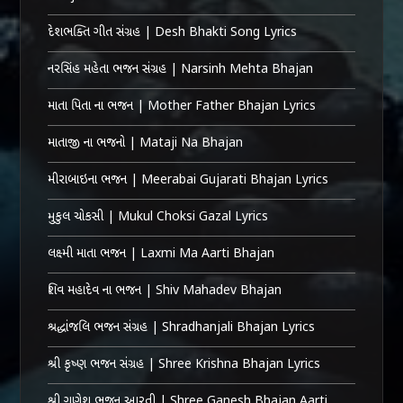
દેશભક્તિ ગીત સંગ્રહ | Desh Bhakti Song Lyrics
નરસિંહ મહેતા ભજન સંગ્રહ | Narsinh Mehta Bhajan
માતા પિતા ના ભજન | Mother Father Bhajan Lyrics
માતાજી ના ભજનો | Mataji Na Bhajan
મીરાબાઇના ભજન | Meerabai Gujarati Bhajan Lyrics
મુકુલ ચોકસી | Mukul Choksi Gazal Lyrics
લક્ષ્મી માતા ભજન | Laxmi Ma Aarti Bhajan
શિવ મહાદેવ ના ભજન | Shiv Mahadev Bhajan
શ્રદ્ધાંજલિ ભજન સંગ્રહ | Shradhanjali Bhajan Lyrics
શ્રી કૃષ્ણ ભજન સંગ્રહ | Shree Krishna Bhajan Lyrics
શ્રી ગણેશ ભજન આરતી | Shree Ganesh Bhajan Aarti