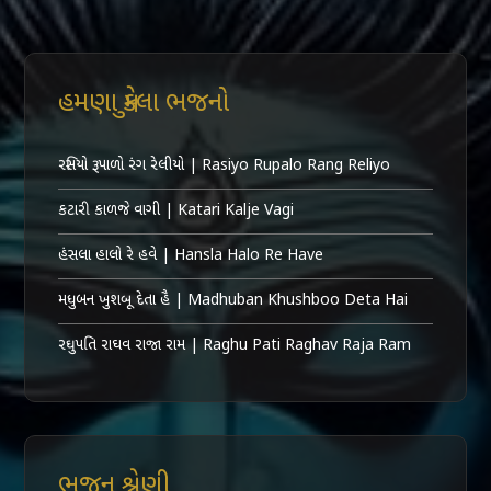
હમણા મુકેલા ભજનો
રસિયો રૂપાળો રંગ રેલીયો | Rasiyo Rupalo Rang Reliyo
કટારી કાળજે વાગી | Katari Kalje Vagi
હંસલા હાલો રે હવે | Hansla Halo Re Have
મધુબન ખુશબૂ દેતા હૈ | Madhuban Khushboo Deta Hai
રઘુપતિ રાઘવ રાજા રામ | Raghu Pati Raghav Raja Ram
ભજન શ્રેણી