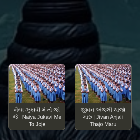
નૈયા ઝુકાવી મે તો જો
જીવન અંજલી થાજો
જે | Naiya Jukavi Me
મારું | Jivan Anjali
To Joje
Thajo Maru