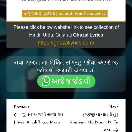
ગુજરાતી પ્રાર્થના | Gujarati Prarthana Lyrics
Please click below website link to see collection of
Hindi, Urdu, Gujarati
Ghazal Lyrics
https://ghazallyrics.com/
નવા ભજન ના લેખિત સંગ્રહ જોવા આજે જ
જોડાવો અમારી ચેનલ માં
Post
Previous
Next
Previous
Next
Post
Post
જીવન અંજલી થાજો મારું
કૃષ્ણજી ના નામની તુ |
navigation
| Jivan Anjali Thajo Maru
Krushnaji Na Naam Ni Tu
Loot