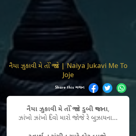
નૈયા ઝુકાવી મે તો જો જે | Naiya Jukavi Me To
Joje
Share this ભજન
નૈયા ઝુકાવી મે તો જો જે ડુબી જાય ના
,
ઝાંખો ઝાંખો દિવો મારો જોજે રે બુઝાયના…