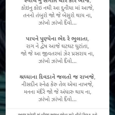
સ્વાર્થ નુ સંગીત ચારે કોર બાજે
,
કોઇનુ કોઇ નથી આ દુનીયા માં આજે,
તનનો તંબુરો જો જે બેસુરો થાય ના,
ઝાંખો ઝાંખો દિવો…
પાપને પુણ્યેના ભેદ રે ભુલાતા
,
રાગ ને દ્વેષ આજે ઘટઘટ ધુટાંતા,
જો જે આ જીવતરમાં ઝેર પ્રસરાય ના,
ઝાંખો ઝાંખો દિવો…
શ્રધ્ધાના દિવડાને જલતો જ રાખજે
,
નીસદીન સ્નેહ કેરુ તેલ એમા નાખજે,
મનના મંદિરે જો જે અંધારુ થાય ના,
ઝાંખો ઝાંખો દિવો…
આજ શ્રેણી માં બીજા ભજન જોવા માટે નીચે ક્લિક કરો