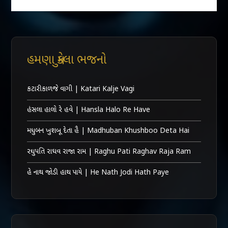
હમણા મુકેલા ભજનો
કટારી કાળજે વાગી | Katari Kalje Vagi
હંસલા હાલો રે હવે | Hansla Halo Re Have
મધુબન ખુશબૂ દેતા હૈ | Madhuban Khushboo Deta Hai
રઘુપતિ રાઘવ રાજા રામ | Raghu Pati Raghav Raja Ram
હે નાથ જોડી હાથ પાયે | He Nath Jodi Hath Paye