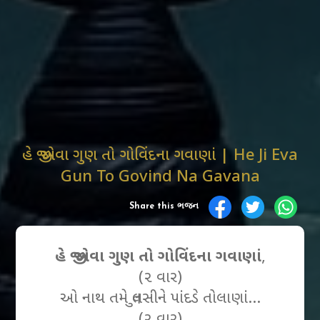
હે જી એવા ગુણ તો ગોવિંદના ગવાણાં | He Ji Eva
Gun To Govind Na Gavana
Share this ભજન
હે જી એવા ગુણ તો ગોવિંદના ગવાણાં
,
(૨ વાર)
ઓ નાથ તમે તુલસીને પાંદડે તોલાણાં…
(૨ વાર)