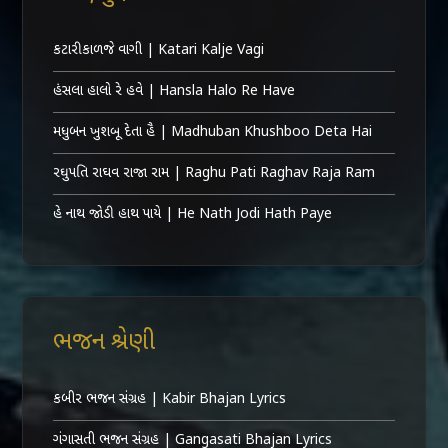
કટારી કાળજે વાગી | Katari Kalje Vagi
હંસલા હાલો રે હવે | Hansla Halo Re Have
મધુબન ખુશબૂ દેતા હૈ | Madhuban Khushboo Deta Hai
રઘુપતિ રાઘવ રાજા રામ | Raghu Pati Raghav Raja Ram
હે નાથ જોડી હાથ પાયે | He Nath Jodi Hath Paye
ભજન શ્રેણી
કબીર ભજન સંગ્રહ | Kabir Bhajan Lyrics
ગંગાસતી ભજન સંગ્રહ | Gangasati Bhajan Lyrics