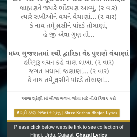
બ્રાહ્મણને જ્યારે ભોંઠપણ આવ્યું, (૨ વાર)
ત્યારે સખીઓને વચને વેચાણાં… (૨ વાર)
કે નાથ તમે તુલસીને પાંદડે તોલાણાં,
હે જી એવા ગુણ તો…
મધ્ય ગુજરાતમાં રચી દ્વારિકા વેદ પુરાણે વંચાણાં
હરિગુરૂ વચન કહે વાણ લાખા, (૨ વાર)
જગત બધામાં જણાણાં… (૨ વાર)
કે નાથ તમે તુલસીને પાંદડે તોલાણાં…
આજ શ્રેણી માં બીજા ભજન જોવા માટે નીચે ક્લિક કરો
શ્રી કૃષ્ણ ભજન સંગ્રહ | Shree Krishna Bhajan Lyrics
Please click below website link to see collection of
Hindi, Urdu, Gujarati
Ghazal Lyrics