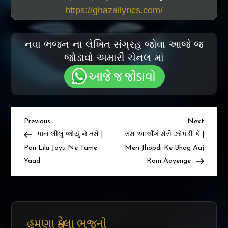
https://ghazallyrics.com/
નવા ભજન ના લેખિત સંગ્રહ જોવા આજે જ
જોડાવો અમારી ચેનલ માં
Post
Previous
Next
Previous
Next
Post
Post
પાન લીલું જોયું ને તમે |
રામ આએઁગે મેરી ઝોપડી કે |
navigation
Pan Lilu Joyu Ne Tame
Meri Jhopdi Ke Bhag Aaj
Yaad
Ram Aayenge
હમણા મુકેલા ભજનો