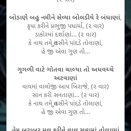
બોડાણે બહુ નમીને સેવ્યા બોલડીયે રે બંધાણાં
,
કૃપા કરીને પ્રભુજી પધાર્યા, (૨ વાર)
ડાકોરમાં દર્શાણાં… (૨ વાર)
કે નાથ તમે તુલસીને પાંદડે તોલાણાં,
હે જી એવા ગુણ તો…
ગુગળી વાટે ગોતવા ચાલ્યા તો અધવચ્ચે
અટવાણાં
વાવમાં વાલોજી આપ બિરાજે, (૨ વાર)
સાન કરી સનતાણાં… (૨ વાર)
કે નાથ તમે તુલસીને પાંદડે તોલાણાં,
હે જી એવા ગુણ તો…
હેમ બરાબર મૂલ કરીને વાલ સવામાં તોલાણાં