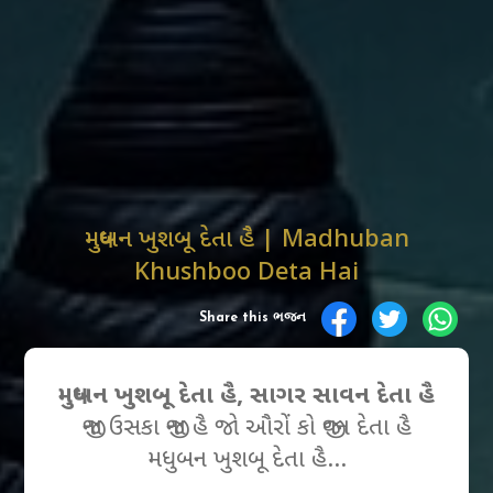
મધુબન ખુશબૂ દેતા હૈ | Madhuban
Khushboo Deta Hai
Share this ભજન
મધુબન ખુશબૂ દેતા હૈ, સાગર સાવન દેતા હૈ
જીના ઉસકા જીના હૈ જો ઔરોં કો જીવન દેતા હૈ
મધુબન ખુશબૂ દેતા હૈ…