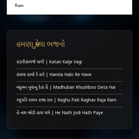
Ram
હમણા મુકેલા ભજનો
કટારી કાળજે વાગી | Katari Kalje Vagi
હંસલા હાલો રે હવે | Hansla Halo Re Have
મધુબન ખુશબૂ દેતા હૈ | Madhuban Khushboo Deta Hai
રઘુપતિ રાઘવ રાજા રામ | Raghu Pati Raghav Raja Ram
હે નાથ જોડી હાથ પાયે | He Nath Jodi Hath Paye