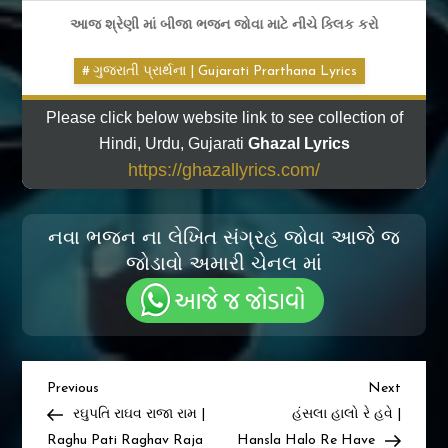
આજ શ્રેણી માં બીજા ભજન જોવા માટે નીચે ક્લિક કરો
ગુજરાતી પ્રાર્થના | Gujarati Prarthana Lyrics
Please click below website link to see collection of
Hindi, Urdu, Gujarati
Ghazal Lyrics
https://ghazallyrics.com/
નવા ભજન ના લેખિત સંગ્રહ જોવા આજે જ
જોડાવો અમારી ચેનલ માં
Post
Previous
Next
Previous
Next
Post
Post
રઘુપતિ રાઘવ રાજા રામ |
હંસલા હાલો રે હવે |
navigation
Raghu Pati Raghav Raja
Hansla Halo Re Have