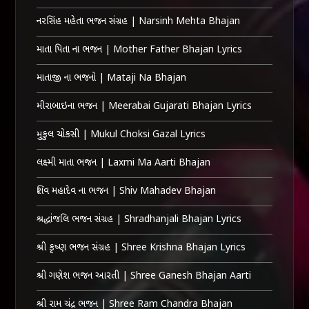
નરસિંહ મહેતા ભજન સંગ્રહ | Narsinh Mehta Bhajan
માતા પિતા ના ભજન | Mother Father Bhajan Lyrics
માતાજી ના ભજનો | Mataji Na Bhajan
મીરાબાઇના ભજન | Meerabai Gujarati Bhajan Lyrics
મુકુલ ચોકસી | Mukul Choksi Gazal Lyrics
લક્ષ્મી માતા ભજન | Laxmi Ma Aarti Bhajan
શિવ મહાદેવ ના ભજન | Shiv Mahadev Bhajan
શ્રદ્ધાંજલિ ભજન સંગ્રહ | Shradhanjali Bhajan Lyrics
શ્રી કૃષ્ણ ભજન સંગ્રહ | Shree Krishna Bhajan Lyrics
શ્રી ગણેશ ભજન આરતી | Shree Ganesh Bhajan Aarti
શ્રી રામ ચંદ્ર ભજન | Shree Ram Chandra Bhajan