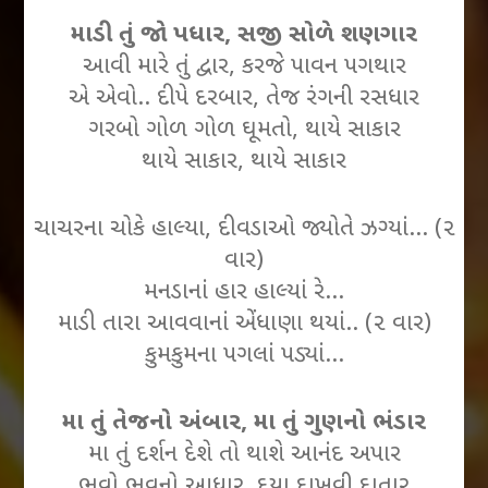
માડી તું જો પધાર, સજી સોળે શણગાર
આવી મારે તું દ્વાર, કરજે પાવન પગથાર
એ એવો.. દીપે દરબાર, તેજ રંગની રસધાર
ગરબો ગોળ ગોળ ઘૂમતો, થાયે સાકાર
થાયે સાકાર, થાયે સાકાર
ચાચરના ચોકે હાલ્યા, દીવડાઓ જ્યોતે ઝગ્યાં… (૨
વાર)
મનડાનાં હાર હાલ્યાં રે…
માડી તારા આવવાનાં એંધાણા થયાં.. (૨ વાર)
કુમકુમના પગલાં પડ્યાં…
મા તું તેજનો અંબાર, મા તું ગુણનો ભંડાર
મા તું દર્શન દેશે તો થાશે આનંદ અપાર
ભવો ભવનો આધાર, દયા દાખવી દાતાર