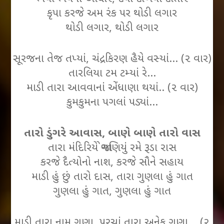
કૃપા કરજે અમ રંક પર થોડી લગાર
થોડી લગાર, થોડી લગાર
સૂરજના તેજ તપ્યાં, ચંદ્રકિરણ હૈયે વસ્યાં… (૨ વાર)
તારલિયા ટમ ટમ્યાં રે…
માડી તારા આવવાનાં એંધાણા થયાં.. (૨ વાર)
કુમકુમના પગલાં પડ્યાં…
તારો ડુંગરે આવાસ, બાણે બાણે તારો વાસ
તારા મંદિરિયે જોગણિયું રમે રૂડા રાસ
કરજે દૈત્યોનો નાશ, કરજે સૌને સહાય
માડી હું છું તારો દાસ, તારા ગુણલા હું ગાત
ગુણલા હું ગાત, ગુણલા હું ગાત
માડી તારા નામ ગણા, પરચાં તારા અનેક ગણા… (૨