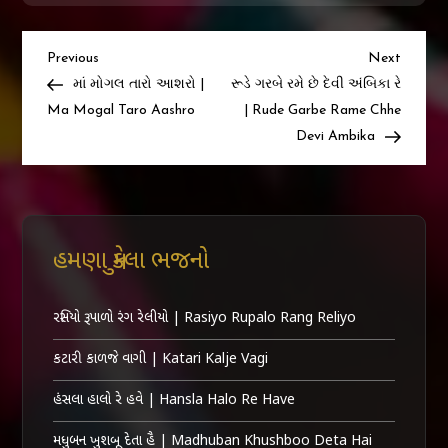
Post
Previous
Next
Previous
Next
Post
Post
માં મોગલ તારો આશરો |
રૂડે ગરબે રમે છે દેવી અંબિકા રે
navigation
Ma Mogal Taro Aashro
| Rude Garbe Rame Chhe
Devi Ambika
હમણા મુકેલા ભજનો
રસિયો રૂપાળો રંગ રેલીયો | Rasiyo Rupalo Rang Reliyo
કટારી કાળજે વાગી | Katari Kalje Vagi
હંસલા હાલો રે હવે | Hansla Halo Re Have
મધુબન ખુશબૂ દેતા હૈ | Madhuban Khushboo Deta Hai