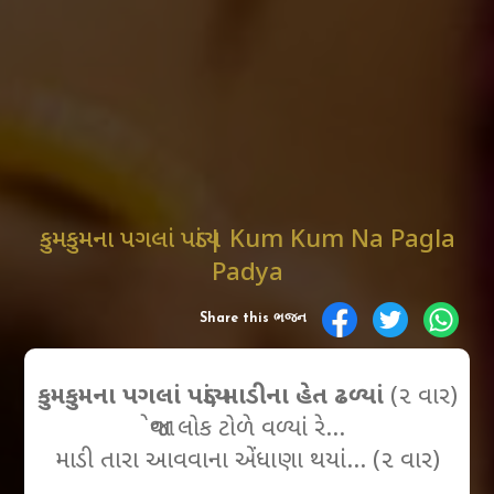
કુમકુમના પગલાં પડ્યાં | Kum Kum Na Pagla
Padya
Share this ભજન
કુમકુમના પગલાં પડ્યાં, માડીના હેત ઢળ્યાં
(૨ વાર)
જોવા લોક ટોળે વળ્યાં રે…
માડી તારા આવવાના એંધાણા થયાં… (૨ વાર)