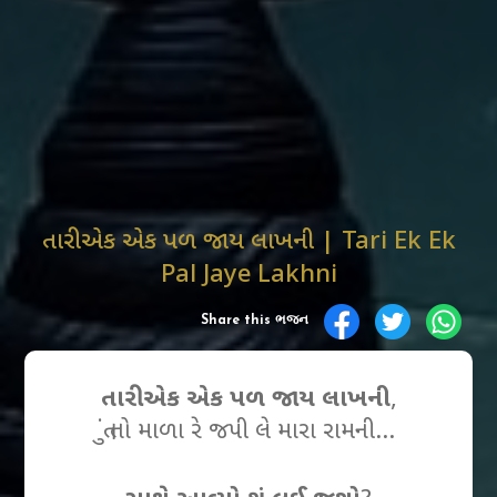
તારી એક એક પળ જાય લાખની | Tari Ek Ek
Pal Jaye Lakhni
Share this ભજન
તારી એક એક પળ જાય લાખની
,
તું તો માળા રે જપી લે મારા રામની…