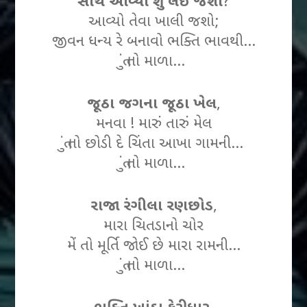
સાથે આવ્યો શું લઈ જશો
?
આવ્યો તેવા ખાલી જશો;
જીવન ધન્ય રે બનાવો ભક્તિ ભાવથી…
તું તો માળા…
જૂઠા જગના જૂઠા ખેલ
,
મનવા ! મારું તારું મેલ
તું તો છોડી દે ચિંતા આખા ગામની…
તું તો માળા…
રાજા રંગીલા રણછોડ
,
મારા ચિતડાનો ચોર
મેં તો મૂર્તિ જોઈ છે મારા રામની…
તું તો માળા…