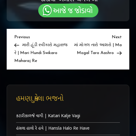
Post
Previous
Next
Previous
Next
Post
Post
મારી હૂંડી સ્વીકારો મહારાજ
માં મોગલ તારો આશરો | Ma
navigation
રે | Mari Hundi Swikaro
Mogal Taro Aashro
Maharaj Re
હમણા મુકેલા ભજનો
કટારી કાળજે વાગી | Katari Kalje Vagi
હંસલા હાલો રે હવે | Hansla Halo Re Have