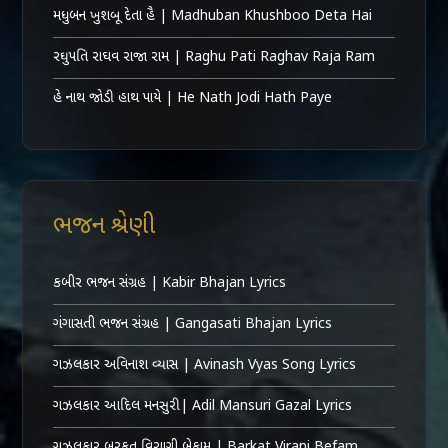
મધુબન ખુશબૂ દેતા હૈ | Madhuban Khushboo Deta Hai
રઘુપતિ રાઘવ રાજા રામ | Raghu Pati Raghav Raja Ram
હે નાથ જોડી હાથ પાયે | He Nath Jodi Hath Paye
ભજન શ્રેણી
કબીર ભજન સંગ્રહ | Kabir Bhajan Lyrics
ગંગાસતી ભજન સંગ્રહ | Gangasati Bhajan Lyrics
ગઝલકાર અવિનાશ વ્યાસ | Avinash Vyas Song Lyrics
ગઝલકાર આદિલ મનસુરી | Adil Mansuri Gazal Lyrics
ગઝલકાર બરકત વિરાણી બેફામ | Barkat Virani Befam