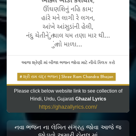
ભક્તિ ખાંડા કેરી ધાર
,
ઊંઘણશિનું નહિ કામ;
હાંરે મને લાગી રે લગન,
આંખે આંસુડાંની હેલી,
નંદુ ચેતીને તું ચાલ યમ તણા માર થી…
તું તો માળા…
આજ શ્રેણી માં બીજા ભજન જોવા માટે નીચે ક્લિક કરો
શ્રી રામ ચંદ્ર ભજન | Shree Ram Chandra Bhajan
Please click below website link to see collection of
Hindi, Urdu, Gujarati
Ghazal Lyrics
https://ghazallyrics.com/
નવા ભજન ના લેખિત સંગ્રહ જોવા આજે જ
જોડાવો અમારી ચેનલ માં