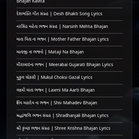
Bhajan Kavita
દેશભક્તિ ગીત સંગ્રહ | Desh Bhakti Song Lyrics
નરસિંહ મહેતા ભજન સંગ્રહ | Narsinh Mehta Bhajan
માતા પિતા ના ભજન | Mother Father Bhajan Lyrics
માતાજી ના ભજનો | Mataji Na Bhajan
મીરાબાઇના ભજન | Meerabai Gujarati Bhajan Lyrics
મુકુલ ચોકસી | Mukul Choksi Gazal Lyrics
લક્ષ્મી માતા ભજન | Laxmi Ma Aarti Bhajan
શિવ મહાદેવ ના ભજન | Shiv Mahadev Bhajan
શ્રદ્ધાંજલિ ભજન સંગ્રહ | Shradhanjali Bhajan Lyrics
શ્રી કૃષ્ણ ભજન સંગ્રહ | Shree Krishna Bhajan Lyrics