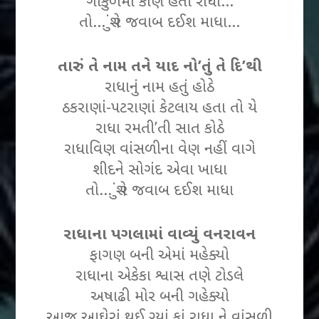
ગોકુળમાં કોણ હતી રાધા…
તો… શું રે જવાબ દઈશ માધા…
તારું તે નામ તને યાદ નો’તું તે દિ’થી
રાધાનું નામ હતું હોઠે
ઠકરાણાં-પટરાણાં કેટલાય હતા તો યે
રાધા રમતી’તી સાત કોઠે
રાધાવિણ વાંસળીના વેણ નહીં વાગે
શીદને સોગંદ એવા ખાધા
તો… શું રે જવાબ દઈશ માધા
રાધાના પગલામાં વાવ્યું વનરાવન
ફાગણ બની એમાં મહેક્યો
રાધાના એકેકા શ્વાસ તણે ટોડલે
અષાઢી મોર બની ગહેક્યો
આજ આઘેરાં થઈ ગ્યાં કાં રાધા ને વાંસળી