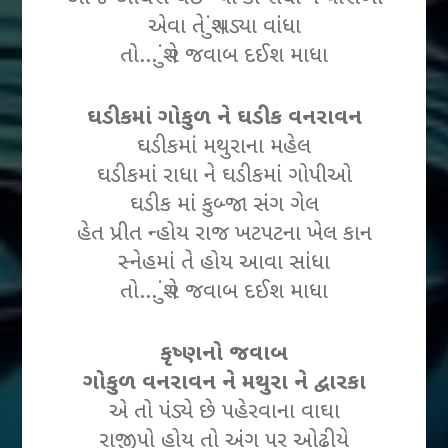
એવા તે શું પડ્યા વાંધા
તો… શું રે જવાબ દઈશ માધા
ઘડીકમાં ગોકુળ ને ઘડીક વનરાવન
ઘડીકમાં મથુરાના મહેલ
ઘડીકમાં રાધા ને ઘડીકમાં ગોપીઓ
ઘડીક માં કુબ્જા સંગ ગેલ
હેત પ્રીત ન્હોય રાજ ખટપટના ખેલ કાન
સ્નેહમાં તે હોય આવા સાંધા
તો… શું રે જવાબ દઈશ માધા
કૃષ્ણનો જવાબ
ગોકુળ વનરાવન ને મથુરા ને દ્વારકા
એ તો પંડ્યે છે પહેરવાના વાઘા
રાજીપો હોય તો અંગ પર ઓઢીયે