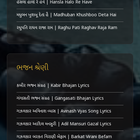
હંસલા હાલો રે હવે | Hansla Halo Re Have
મધુબન ખુશબૂ દેતા હૈ | Madhuban Khushboo Deta Hai
રઘુપતિ રાઘવ રાજા રામ | Raghu Pati Raghav Raja Ram
ભજન શ્રેણી
કબીર ભજન સંગ્રહ | Kabir Bhajan Lyrics
ગંગાસતી ભજન સંગ્રહ | Gangasati Bhajan Lyrics
ગઝલકાર અવિનાશ વ્યાસ | Avinash Vyas Song Lyrics
ગઝલકાર આદિલ મનસુરી | Adil Mansuri Gazal Lyrics
ગઝલકાર બરકત વિરાણી બેફામ | Barkat Virani Befam