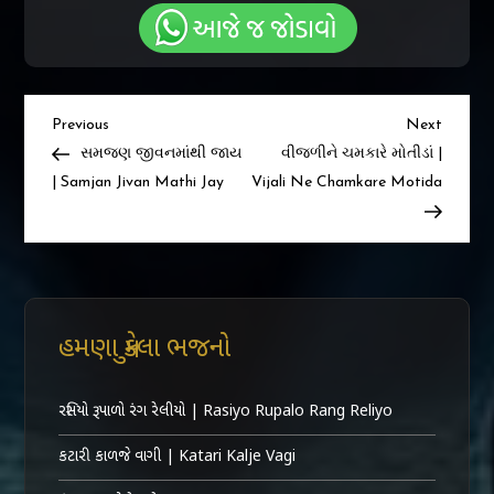
Post
Previous
Next
Previous
Next
Post
Post
સમજણ જીવનમાંથી જાય
વીજળીને ચમકારે મોતીડાં |
navigation
| Samjan Jivan Mathi Jay
Vijali Ne Chamkare Motida
હમણા મુકેલા ભજનો
રસિયો રૂપાળો રંગ રેલીયો | Rasiyo Rupalo Rang Reliyo
કટારી કાળજે વાગી | Katari Kalje Vagi