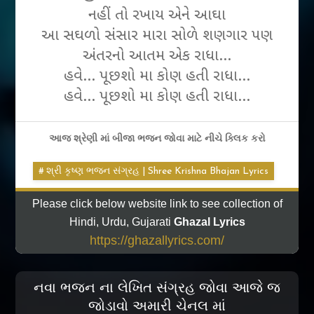
નહીં તો રખાય એને આઘા
આ સઘળો સંસાર મારા સોળે શણગાર પણ
અંતરનો આતમ એક રાધા…
હવે… પૂછશો મા કોણ હતી રાધા…
હવે… પૂછશો મા કોણ હતી રાધા…
આજ શ્રેણી માં બીજા ભજન જોવા માટે નીચે ક્લિક કરો
શ્રી કૃષ્ણ ભજન સંગ્રહ | Shree Krishna Bhajan Lyrics
Please click below website link to see collection of
Hindi, Urdu, Gujarati
Ghazal Lyrics
https://ghazallyrics.com/
નવા ભજન ના લેખિત સંગ્રહ જોવા આજે જ
જોડાવો અમારી ચેનલ માં