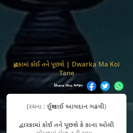
દ્વારકામાં કોઈ તને પૂછશે | Dwarka Ma Koi
Tane
Share this ભજન
(રચના :
ઈસુભાઈ આયદાન ગઢવી
)
દ્વારકામાં કોઈ તને પૂછશે કે કાના ઓલી